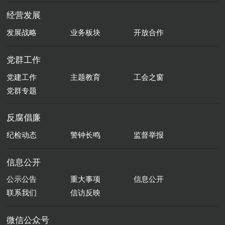
经营发展
发展战略
业务板块
开放合作
党群工作
党建工作
主题教育
工会之窗
党群专题
反腐倡廉
纪检动态
警钟长鸣
监督举报
信息公开
公示公告
重大事项
信息公开
联系我们
信访反映
微信公众号