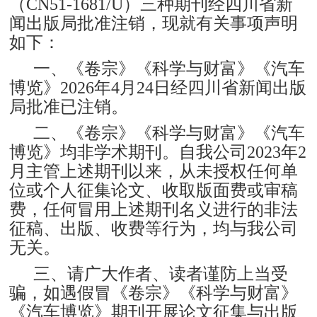
（CN51-1681/U）三种期刊经四川省新
闻出版局批准注销，现就有关事项声明
如下：
一、《卷宗》《科学与财富》《汽车
博览》2026年4月24日经四川省新闻出版
局批准已注销。
二、《卷宗》《科学与财富》《汽车
博览》均非学术期刊。自我公司2023年2
月主管上述期刊以来，从未授权任何单
位或个人征集论文、收取版面费或审稿
费，任何冒用上述期刊名义进行的非法
征稿、出版、收费等行为，均与我公司
无关。
三、请广大作者、读者谨防上当受
骗，如遇假冒《卷宗》《科学与财富》
《汽车博览》期刊开展论文征集与出版